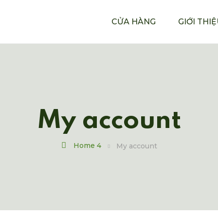
CỬA HÀNG
GIỚI THI
My account
Home 4
My account