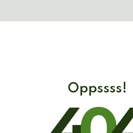
Oppssss!
4
0