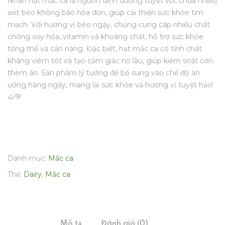
Nhân hạt mắc ca là nguồn dinh dưỡng tuyệt vời, chứa nhiều
axit béo không bão hòa đơn, giúp cải thiện sức khỏe tim
mạch. Với hương vị béo ngậy, chúng cung cấp nhiều chất
chống oxy hóa, vitamin và khoáng chất, hỗ trợ sức khỏe
tổng thể và cân nặng. Đặc biệt, hạt mắc ca có tính chất
kháng viêm tốt và tạo cảm giác no lâu, giúp kiểm soát cơn
thèm ăn. Sản phẩm lý tưởng để bổ sung vào chế độ ăn
uống hàng ngày, mang lại sức khỏe và hương vị tuyệt hảo!
🌰💚
Danh mục:
Mắc ca
Thẻ:
Dairy
,
Mắc ca
Mô tả
Đánh giá (0)